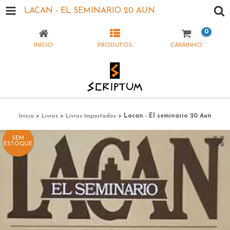
LACAN - EL SEMINARIO 20 AUN
0
INÍCIO
PRODUTOS
CARRINHO
Início
>
Livros
>
Livros Importados
>
Lacan - El seminario 20 Aun
SEM
ESTOQUE