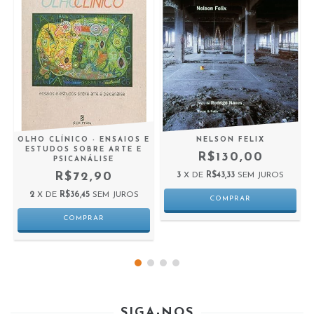
Y
OLHO CLÍNICO - ENSAIOS E
NELSON FELIX
ESTUDOS SOBRE ARTE E
R$130,00
PSICANÁLISE
R$72,90
3
X DE
R$43,33
SEM JUROS
2
X DE
R$36,45
SEM JUROS
SIGA-NOS