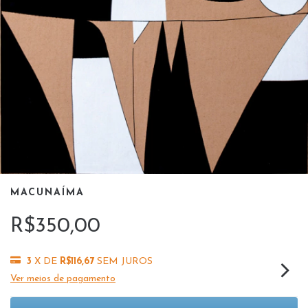
MACUNAÍMA
R$350,00
3
X DE
R$116,67
SEM JUROS
Ver meios de pagamento