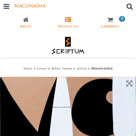
MACUNAÍMA
0
INÍCIO
PRODUTOS
CARRINHO
Início
>
Livros
>
Artes, teoria e crítica
>
Macunaíma