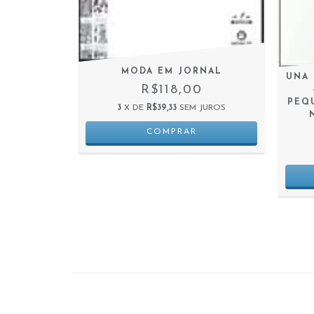
WORLD -
S THAT
MODA EM JORNAL
UNA 
 BOU
R$118,00
0
PEQU
3
X DE
R$39,33
SEM JUROS
 JUROS