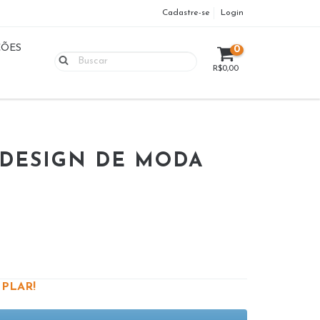
Cadastre-se
Login
ÇÕES
0
R$0,00
DESIGN DE MODA
PLAR!