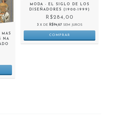
MODA - EL SIGLO DE LOS
DISEÑADORES (1900-1999)
R$284,00
3
X DE
R$94,67
SEM JUROS
- MAS
WALT
S NA
COLEÇÃO
SADO
3
X D