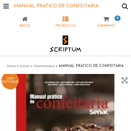
MANUAL PRATICO DE CONFEITARIA
0
INÍCIO
PRODUTOS
CARRINHO
Início
>
Livros
>
Gastronomia
>
MANUAL PRATICO DE CONFEITARIA
SEM
ESTOQUE