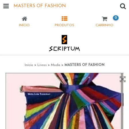
MASTERS OF FASHION
0
INÍCIO
PRODUTOS
CARRINHO
Início
>
Livros
>
Moda
>
MASTERS OF FASHION