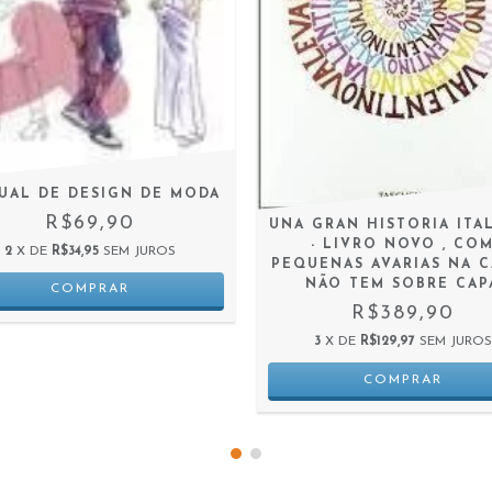
UAL DE DESIGN DE MODA
R$69,90
UNA GRAN HISTORIA ITA
- LIVRO NOVO , CO
2
X DE
R$34,95
SEM JUROS
PEQUENAS AVARIAS NA C
NÃO TEM SOBRE CAP
R$389,90
3
X DE
R$129,97
SEM JUROS