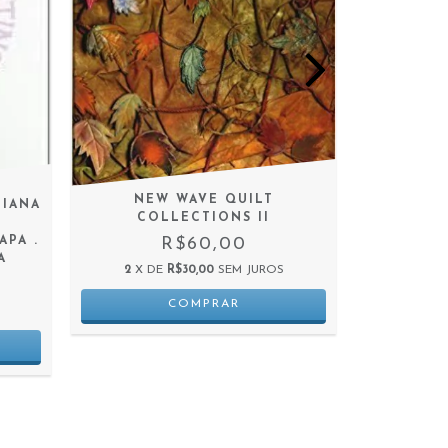
MAST
3
X D
NEW WAVE QUILT
LIANA
COLLECTIONS II
M
R$60,00
APA .
A
2
X DE
R$30,00
SEM JUROS