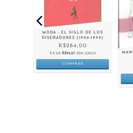
MODA - EL SIGLO DE LOS
DISEÑADORES (1900-1999)
R$284,00
MAN
3
X DE
R$94,67
SEM JUROS
UES -
ASILEIRA
0
 JUROS