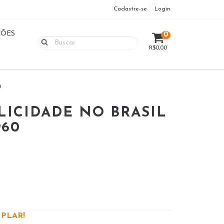
Cadastre-se
Login
ÇÕES
0
R$0,00
0
LICIDADE NO BRASIL
960
PLAR!