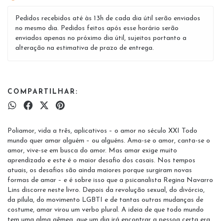
Pedidos recebidos até às 13h de cada dia útil serão enviados
no mesmo dia. Pedidos feitos após esse horário serão
enviados apenas no próximo dia útil, sujeitos portanto a
alteração na estimativa de prazo de entrega.
COMPARTILHAR:
Poliamor, vida a três, aplicativos – o amor no século XXI Todo
mundo quer amar alguém – ou alguéns. Ama-se o amor, canta-se o
amor, vive-se em busca do amor. Mas amar exige muito
aprendizado e este é o maior desafio dos casais. Nos tempos
atuais, os desafios são ainda maiores porque surgiram novas
formas de amar – e é sobre isso que a psicanalista Regina Navarro
Lins discorre neste livro. Depois da revolução sexual, do divórcio,
da pílula, do movimento LGBTI e de tantas outras mudanças de
costume, amar virou um verbo plural. A ideia de que todo mundo
tem uma alma gêmea, que um dia irá encontrar a pessoa certa era