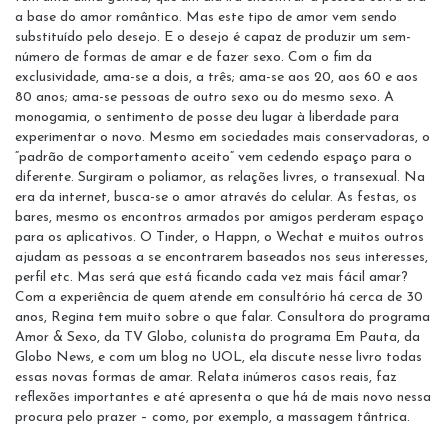
a base do amor romântico. Mas este tipo de amor vem sendo
substituído pelo desejo. E o desejo é capaz de produzir um sem-
número de formas de amar e de fazer sexo. Com o fim da
exclusividade, ama-se a dois, a três; ama-se aos 20, aos 60 e aos
80 anos; ama-se pessoas de outro sexo ou do mesmo sexo. A
monogamia, o sentimento de posse deu lugar à liberdade para
experimentar o novo. Mesmo em sociedades mais conservadoras, o
“padrão de comportamento aceito” vem cedendo espaço para o
diferente. Surgiram o poliamor, as relações livres, o transexual. Na
era da internet, busca-se o amor através do celular. As festas, os
bares, mesmo os encontros armados por amigos perderam espaço
para os aplicativos. O Tinder, o Happn, o Wechat e muitos outros
ajudam as pessoas a se encontrarem baseados nos seus interesses,
perfil etc. Mas será que está ficando cada vez mais fácil amar?
Com a experiência de quem atende em consultório há cerca de 30
anos, Regina tem muito sobre o que falar. Consultora do programa
Amor & Sexo, da TV Globo, colunista do programa Em Pauta, da
Globo News, e com um blog no UOL, ela discute nesse livro todas
essas novas formas de amar. Relata inúmeros casos reais, faz
reflexões importantes e até apresenta o que há de mais novo nessa
procura pelo prazer – como, por exemplo, a massagem tântrica.