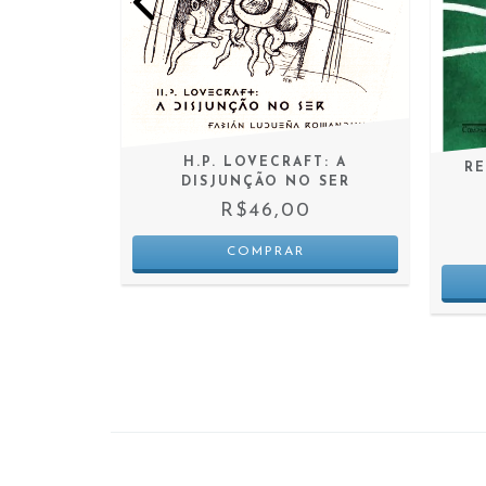
H.P. LOVECRAFT: A
RANCO
RE
DISJUNÇÃO NO SER
R$46,00
 JUROS