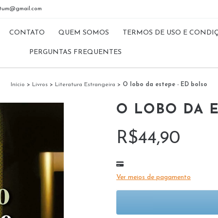
riptum@gmail.com
CONTATO
QUEM SOMOS
TERMOS DE USO E CONDI
PERGUNTAS FREQUENTES
Início
>
Livros
>
Literatura Estrangeira
>
O lobo da estepe - ED bolso
O LOBO DA E
R$44,90
Ver meios de pagamento