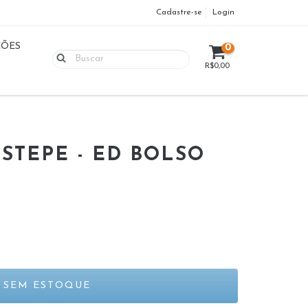
Cadastre-se
Login
ÇÕES
0
R$0,00
STEPE - ED BOLSO