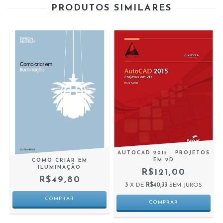
PRODUTOS SIMILARES
AUTOCAD 2015 - PROJETOS
EM 2D
S
COMO CRIAR EM
ILUMINAÇÃO
R$121,00
R$49,80
3
X DE
R$40,33
SEM JUROS