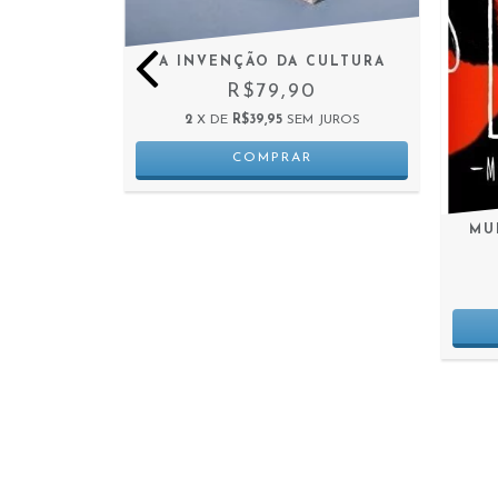
ASPAS
A INVENÇÃO DA CULTURA
0
R$79,90
 JUROS
2
X DE
R$39,95
SEM JUROS
MU