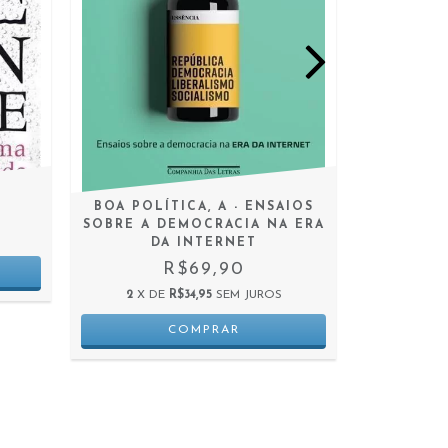
BOA POLÍTICA, A - ENSAIOS
A REVOL
SOBRE A DEMOCRACIA NA ERA
EMANCIP
DA INTERNET
RUS
R$69,90
2
X DE
R$34,95
SEM JUROS
2
X D