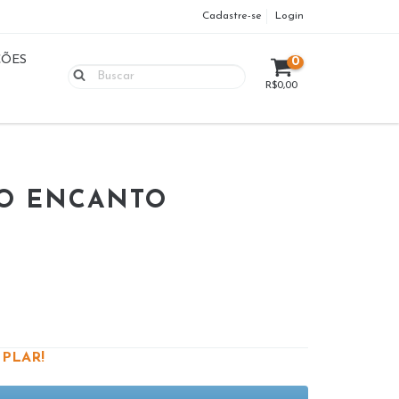
Cadastre-se
Login
ÇÕES
0
R$0,00
DO ENCANTO
PLAR!