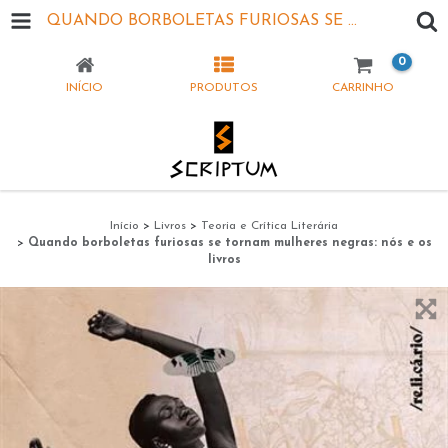
QUANDO BORBOLETAS FURIOSAS SE TORNAM MULHERES NEGRAS: NÓS E OS LIVROS
0
INÍCIO
PRODUTOS
CARRINHO
Início
>
Livros
>
Teoria e Crítica Literária
>
Quando borboletas furiosas se tornam mulheres negras: nós e os
livros