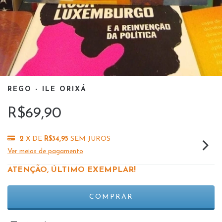
REGO - ILE ORIXÁ
R$69,90
2
X DE
R$34,95
SEM JUROS
Ver meios de pagamento
ATENÇÃO, ÚLTIMO EXEMPLAR!