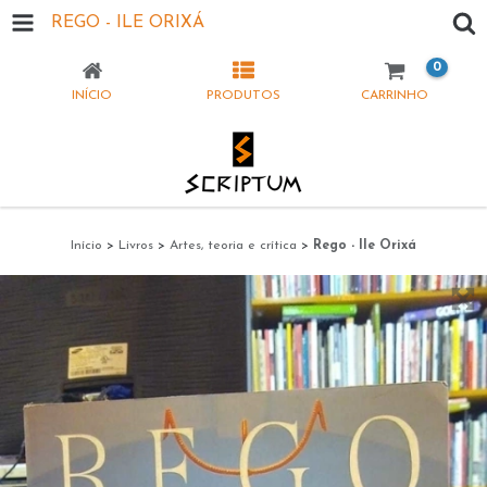
REGO - ILE ORIXÁ
0
INÍCIO
PRODUTOS
CARRINHO
Início
>
Livros
>
Artes, teoria e crítica
>
Rego - Ile Orixá