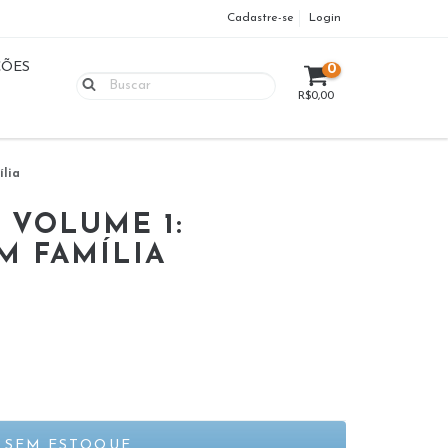
Cadastre-se
Login
ÇÕES
0
R$0,00
ília
- VOLUME 1:
M FAMÍLIA