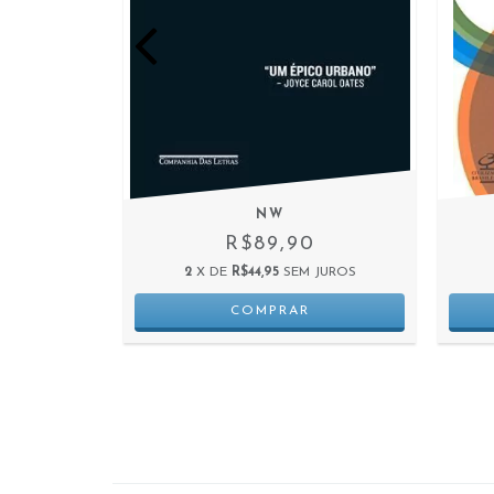
STANTE
NW
R$89,90
 JUROS
2
X DE
R$44,95
SEM JUROS