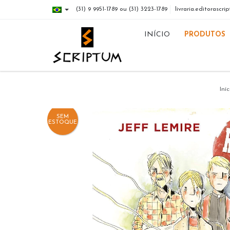
(31) 9 9951-1789 ou (31) 3223-1789
livraria.editorasc
INÍCIO
PRODUTOS
Iníc
SEM
ESTOQUE