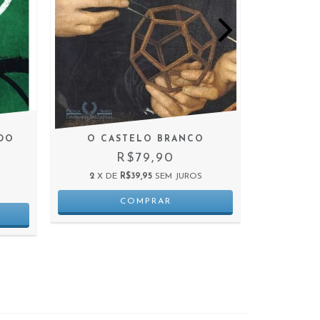
O AMOR 
ADO
O CASTELO BRANCO
TRI
R$79,90
2
X DE
R$39,95
SEM JUROS
2
X D