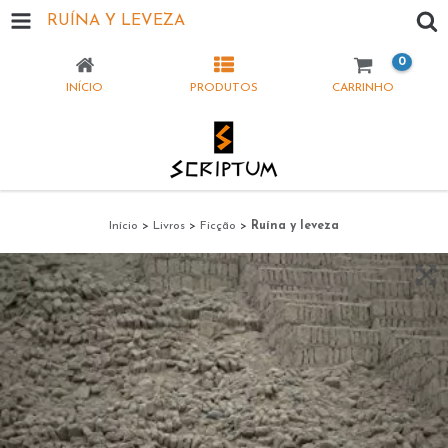
RUÍNA Y LEVEZA
0
INÍCIO
PRODUTOS
CARRINHO
Início
>
Livros
>
Ficção
>
Ruína y leveza