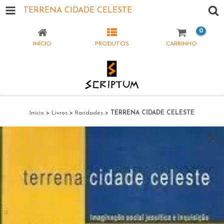
TERRENA CIDADE CELESTE
0
INÍCIO
PRODUTOS
CARRINHO
Início
>
Livros
>
Raridades
>
TERRENA CIDADE CELESTE