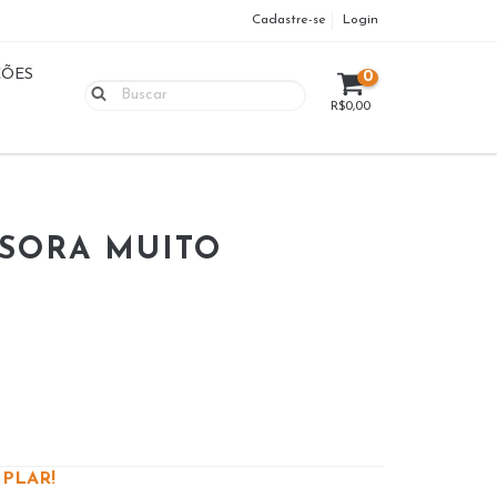
Cadastre-se
Login
ÇÕES
0
R$0,00
SORA MUITO
PLAR!