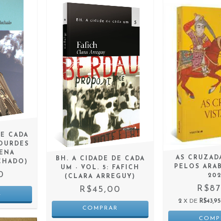
DE CADA
LOURDES
LENA
AS CRUZAD
BH. A CIDADE DE CADA
CHADO)
PELOS ARABE
UM - VOL. 5: FAFICH
0
20
(CLARA ARREGUY)
R$87
R$45,00
2
X DE
R$43,95