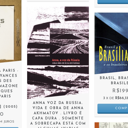
PARIS -
OYANCES
BRASIL, BRA
S DES
BRASIL
AMAZONE
R$19
LQUES
PARIS
3
X DE
R$66,33
ANNA VOZ DA RUSSIA.
 (2005)
VIDA E OBRA DE ANNA
AKHMATOV . LIVRO É
90
CAPA DURA . SOMENTE
M JUROS
A SOBRECAPA ESTÁ COM