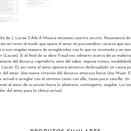
 24 de J. Lacan S’Aile Á Mourre iniciamos nuestro escrito. Resonancia de
ación en torno al modo que opera el amor en psicoanálisis, recurso que 
ende a esa singular manera de arreglárselas con lo que no acomoda y en nu
 (Lacan). Si al final de su obra Freud nos advierte acerca de un malesta
rimacía del discurso capitalista, amo del saber, impone íconos, modalida
a Lacan. Es así como el amor aparece entonces desbrujulado sin causa pu
r del amor. Una nueva rotación del discurso amoroso hacia Una Mujer. Es
s actual a arreglar con el síntoma como con ella, tarea poco sencilla. Un
eran al amor de su prisión hacia lo aleatorio, contingente, singular. La r
lar del amor para la clínica actual.