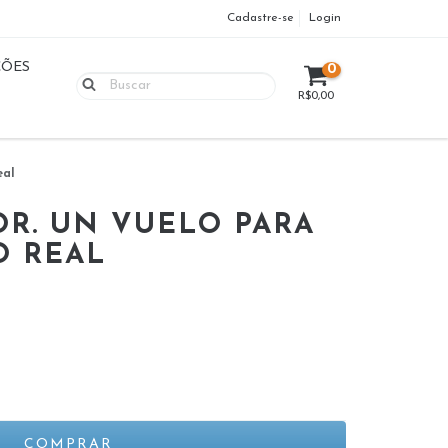
Cadastre-se
Login
ÇÕES
0
R$0,00
eal
OR. UN VUELO PARA
O REAL