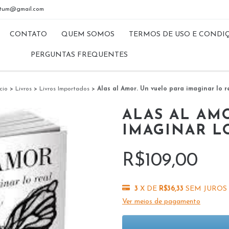
riptum@gmail.com
CONTATO
QUEM SOMOS
TERMOS DE USO E CONDI
PERGUNTAS FREQUENTES
cio
>
Livros
>
Livros Importados
>
Alas al Amor. Un vuelo para imaginar lo r
ALAS AL AM
IMAGINAR L
R$109,00
3
X DE
R$36,33
SEM JUROS
Ver meios de pagamento