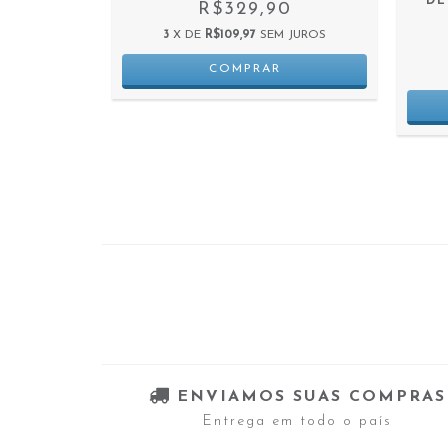
EZ
DE
R$329,90
0
3
X DE
R$109,97
SEM JUROS
 JUROS
ENVIAMOS SUAS COMPRAS
Entrega em todo o país