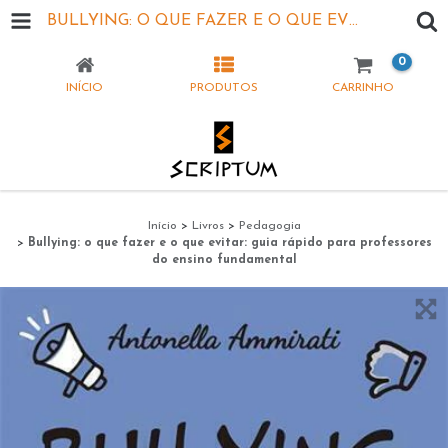
BULLYING: O QUE FAZER E O QUE EVITAR: GUIA RÁPIDO PARA PROFESSORES DO ENSINO FUNDAMENTAL
0
INÍCIO
PRODUTOS
CARRINHO
Início
>
Livros
>
Pedagogia
>
Bullying: o que fazer e o que evitar: guia rápido para professores
do ensino fundamental