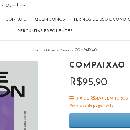
riptum@gmail.com
CONTATO
QUEM SOMOS
TERMOS DE USO E CONDI
PERGUNTAS FREQUENTES
Início
>
Livros
>
Poesia
>
COMPAIXAO
COMPAIXAO
R$95,90
3
X DE
R$31,97
SEM JUROS
Ver meios de pagamento