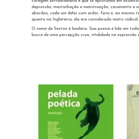
coragem extraordinária e que se aprofunda em assuntos 
depressão; masturbação e menstruação; casamento e adul
abordou, cada um deles com ardor, fúria e, ao mesmo te
quanto na Inglaterra, ela era considerada muito radical.
O nome de Sexton é lendário. Sua poesia é lida em todo
busca de uma percepção crua, vitalidade na expressão e