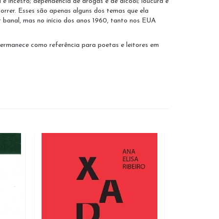
e incesto; dependência de drogas e de álcool; loucura e
orrer. Esses são apenas alguns dos temas que ela
 banal, mas no início dos anos 1960, tanto nos EUA
 permanece como referência para poetas e leitores em