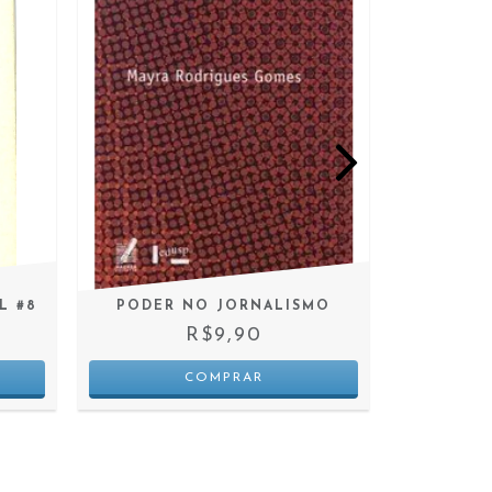
L #8
PODER NO JORNALISMO
MÍD
CR
R$9,90