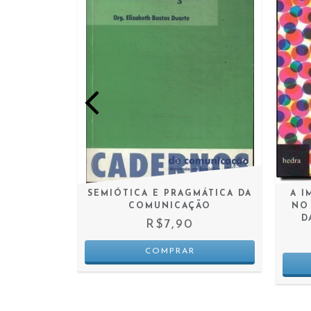
SCURSO
SEMIÓTICA E PRAGMÁTICA DA
A I
COMUNICAÇÃO
NO
D
R$7,90