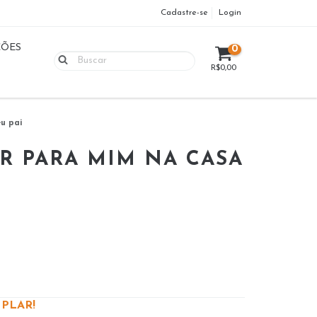
Cadastre-se
Login
ÇÕES
0
R$0,00
u pai
R PARA MIM NA CASA
PLAR!