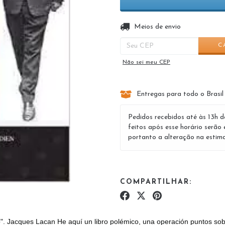
Entregas para o CEP:
Meios de envio
C
Não sei meu CEP
Entregas para todo o Brasil
Pedidos recebidos até às 13h d
feitos após esse horário serão 
portanto a alteração na estima
COMPARTILHAR:
rvo". Jacques Lacan He aquí un libro polémico, una operación puntos so