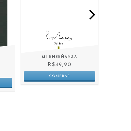
MI ENSEÑANZA
VARIAC
R$49,90
3
X D