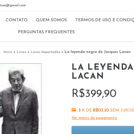
riptum@gmail.com
CONTATO
QUEM SOMOS
TERMOS DE USO E CONDI
PERGUNTAS FREQUENTES
Início
>
Livros
>
Livros Importados
>
La leyenda negra de Jacques Lacan
LA LEYENDA
LACAN
R$399,90
3
X DE
R$133,30
SEM JURO
Ver meios de pagamento