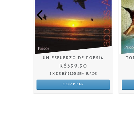
ANIANA -
UN ESFUERZO DE POESÍA
TO
-ALAIN
R$399,90
3
X DE
R$133,30
SEM JUROS
0
 JUROS