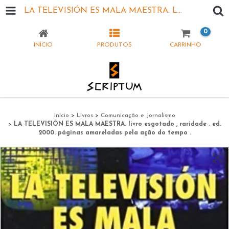
LA TELEVISIÓN ES MALA MAESTRA. LIVRO ESGOTADO , RARIDADE . ED. 2000. PÁGINAS AMARELADAS PELA AÇÃO DO TEMPO .
0
INÍCIO
PRODUTOS
CARRINHO
Início
>
Livros
>
Comunicação e Jornalismo
>
LA TELEVISIÓN ES MALA MAESTRA. livro esgotado , raridade . ed.
2000. páginas amareladas pela ação do tempo .