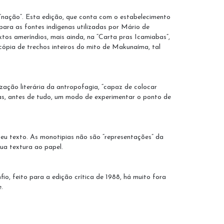
“nação”. Esta edição, que conta com o estabelecimento
ara as fontes indígenas utilizadas por Mário de
xtos ameríndios, mais ainda, na “Carta pras Icamiabas”,
 cópia de trechos inteiros do mito de Makunaíma, tal
ação literária da antropofagia, “capaz de colocar
mas, antes de tudo, um modo de experimentar o ponto de
seu texto. As monotipias não são “representações” da
ua textura ao papel.
, feito para a edição crítica de 1988, há muito fora
.