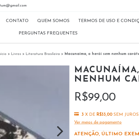
riptum@gmail.com
CONTATO
QUEM SOMOS
TERMOS DE USO E CONDI
PERGUNTAS FREQUENTES
nício
>
Livros
>
Literatura Brasileira
>
Macunaíma, o herói sem nenhum carát
MACUNAÍMA,
NENHUM CA
R$99,00
3
X DE
R$33,00
SEM JUROS
Ver meios de pagamento
ATENÇÃO, ÚLTIMO EXEM