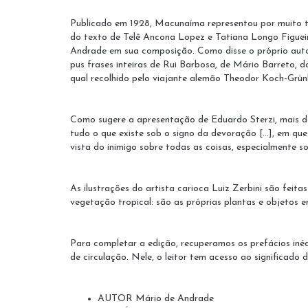
Publicado em 1928, Macunaíma representou por muito te
do texto de Telê Ancona Lopez e Tatiana Longo Figueir
Andrade em sua composição. Como disse o próprio autor: 
pus frases inteiras de Rui Barbosa, de Mário Barreto, d
qual recolhido pelo viajante alemão Theodor Koch-Grün
Como sugere a apresentação de Eduardo Sterzi, mais do
tudo o que existe sob o signo da devoração [...], em q
vista do inimigo sobre todas as coisas, especialmente so
As ilustrações do artista carioca Luiz Zerbini são fei
vegetação tropical: são as próprias plantas e objetos 
Para completar a edição, recuperamos os prefácios inéd
de circulação. Nele, o leitor tem acesso ao significado 
AUTOR Mário de Andrade