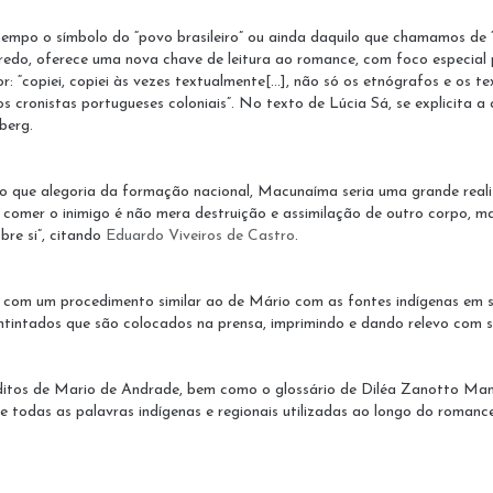
mpo o símbolo do “povo brasileiro” ou ainda daquilo que chamamos de 
edo, oferece uma nova chave de leitura ao romance, com foco especial p
“copiei, copiei às vezes textualmente[...], não só os etnógrafos e os te
os cronistas portugueses coloniais”. No texto de Lúcia Sá, se explicita a
berg.
 que alegoria da formação nacional, Macunaíma seria uma grande realiz
ue comer o inimigo é não mera destruição e assimilação de outro corpo, 
bre si”, citando
Eduardo Viveiros de Castro
.
tas com um procedimento similar ao de Mário com as fontes indígenas em 
entintados que são colocados na prensa, imprimindo e dando relevo com s
itos de Mario de Andrade, bem como o glossário de Diléa Zanotto Manfio
de todas as palavras indígenas e regionais utilizadas ao longo do romance