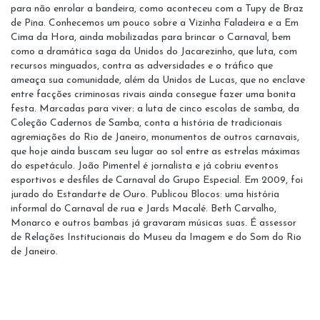
para não enrolar a bandeira, como aconteceu com a Tupy de Braz
de Pina. Conhecemos um pouco sobre a Vizinha Faladeira e a Em
Cima da Hora, ainda mobilizadas para brincar o Carnaval, bem
como a dramática saga da Unidos do Jacarezinho, que luta, com
recursos minguados, contra as adversidades e o tráfico que
ameaça sua comunidade, além da Unidos de Lucas, que no enclave
entre facções criminosas rivais ainda consegue fazer uma bonita
festa. Marcadas para viver: a luta de cinco escolas de samba, da
Coleção Cadernos de Samba, conta a história de tradicionais
agremiações do Rio de Janeiro, monumentos de outros carnavais,
que hoje ainda buscam seu lugar ao sol entre as estrelas máximas
do espetáculo. João Pimentel é jornalista e já cobriu eventos
esportivos e desfiles de Carnaval do Grupo Especial. Em 2009, foi
jurado do Estandarte de Ouro. Publicou Blocos: uma história
informal do Carnaval de rua e Jards Macalé. Beth Carvalho,
Monarco e outros bambas já gravaram músicas suas. É assessor
de Relações Institucionais do Museu da Imagem e do Som do Rio
de Janeiro.