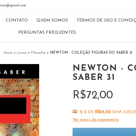
riptum@gmail.com
CONTATO
QUEM SOMOS
TERMOS DE USO E CONDI
PERGUNTAS FREQUENTES
Início
>
Livros
>
Filosofia
>
NEWTON - COLEÇÃO FIGURAS DO SABER 31
NEWTON - C
SABER 31
R$72,00
2
X DE
R$36,00
SEM JURO
Ver meios de pagamento