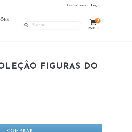
Cadastre-se
Login
ÇÕES
0
R$0,00
OLEÇÃO FIGURAS DO
S