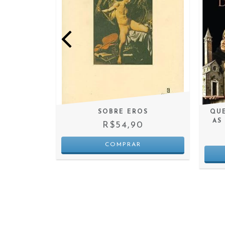
NAÇÃO DO
SOBRE EROS
QUE
AT - UMA
AS
R$54,90
DEIAS
0
 JUROS