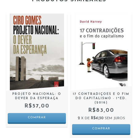
PROJETO NACIONAL: O
17 CONTRADIÇOES E O FIM
,
DEVER DA ESPERAÇA
DO CAPITALISMO - 1ªED.
(2016)
R$57,00
R$83,00
2
X DE
R$41,50
SEM JUROS