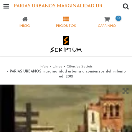
PARIAS URBANOS MARGINALIDAD URBANA A COMIENZOS DEL MILENIO ED. 2001
0
INÍCIO
PRODUTOS
CARRINHO
Início
>
Livros
>
Ciências Sociais
>
PARIAS URBANOS marginalidad urbana a comienzos del milenio
ed. 2001