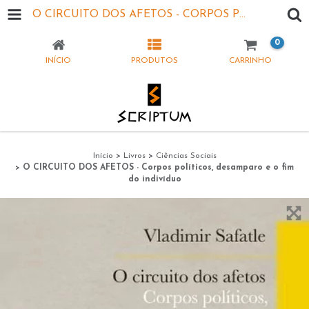
O CIRCUITO DOS AFETOS - CORPOS POLÍTICOS, DESAMPARO E O FIM DO INDIVÍDUO
0
INÍCIO
PRODUTOS
CARRINHO
Início
>
Livros
>
Ciências Sociais
>
O CIRCUITO DOS AFETOS - Corpos políticos, desamparo e o fim
do indivíduo