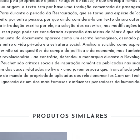
diada pela propriedade e pelas relações de classe, e que antecipa temas
 sua origem, o texto tem por base uma tradução comentada de passagens
 Paris durante o período da Restauração, que se torna uma espécie de '
eita por outra pessoa, por que ainda considerá-lo um texto de sua auto
 introdução escrita por ele, na seleção dos excertos, nas modificações
essa peça pode ser considerada expressão das ideias de Marx é que ele 
onjunto do documento aparece como um escrito homogêneo, assinado por 
s entre a vida privada e a estrutura social. Analisa o suicídio como ex
ver não só as questões do campo da política e da economia, mas também 
 revolucionário - ao contrário, defendeu a monarquia durante a Revolu
m Peuchet são críticas sociais de inspiração romântica publicadas nas 
m dos casos relatados no livro - uma jovem esposa que, trancafiada pelo
osse do mundo da propriedade aplicadas aos relacionamentos.Com um tex
 ignorada de um dos mais famosos e influentes pensadores da humanidade
PRODUTOS SIMILARES