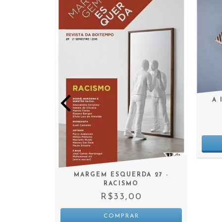
A 
 ENSAIOS
MARGEM ESQUERDA 27 -
IA NA ERA
RACISMO
ET
R$33,00
0
 JUROS