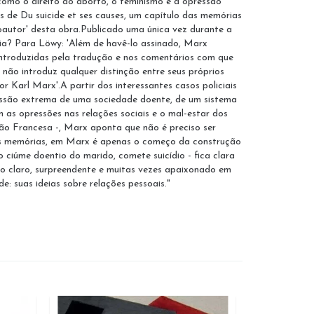
 como o direito ao aborto, o feminismo e a opressão
 de Du suicide et ses causes, um capítulo das memórias
coautor' desta obra.Publicado uma única vez durante a
ria? Para Löwy: 'Além de havê-lo assinado, Marx
 introduzidas pela tradução e nos comentários com que
não introduz qualquer distinção entre seus próprios
Karl Marx'.A partir dos interessantes casos policiais
pressão extrema de uma sociedade doente, de um sistema
as opressões nas relações sociais e o mal-estar dos
ção Francesa -, Marx aponta que não é preciso ser
suas memórias, em Marx é apenas o começo da construção
 ciúme doentio do marido, comete suicídio - fica clara
to claro, surpreendente e muitas vezes apaixonado em
: suas ideias sobre relações pessoais."