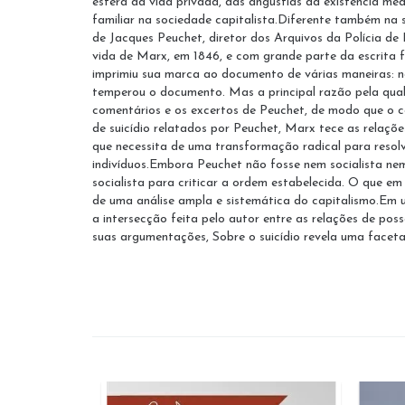
esfera da vida privada, das angústias da existência me
familiar na sociedade capitalista.Diferente também na
de Jacques Peuchet, diretor dos Arquivos da Polícia de
vida de Marx, em 1846, e com grande parte da escrita f
imprimiu sua marca ao documento de várias maneiras: na
temperou o documento. Mas a principal razão pela qual 
comentários e os excertos de Peuchet, de modo que o c
de suicídio relatados por Peuchet, Marx tece as relaçõe
que necessita de uma transformação radical para resol
indivíduos.Embora Peuchet não fosse nem socialista nem
socialista para criticar a ordem estabelecida. O que e
de uma análise ampla e sistemática do capitalismo.Em u
a intersecção feita pelo autor entre as relações de p
suas argumentações, Sobre o suicídio revela uma faceta