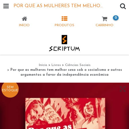
POR QUE AS MULHERES TEM MELHOR SEXO SOB O SOCIALISMO E OUTROS ARGUMENTOS A FAVOR DA INDEPENDÊNCIA ECONÔMICA
0
INÍCIO
PRODUTOS
CARRINHO
Início
>
Livros
>
Ciências Sociais
>
Por que as mulheres tem melhor sexo sob o socialismo e outros
argumentos a favor da independência econômica
SEM
ESTOQUE