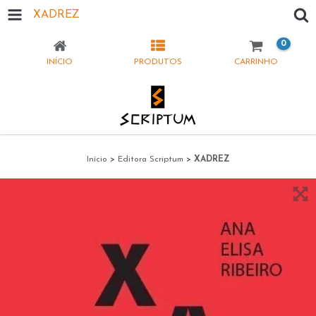
XADREZ
0
INÍCIO
PRODUTOS
CARRINHO
Início
>
Editora Scriptum
>
XADREZ