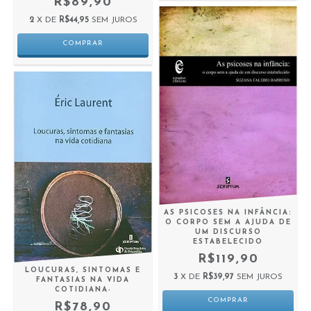
R$89,90
2
X DE
R$44,95
SEM JUROS
AS PSICOSES NA INFÂNCIA:
O CORPO SEM A AJUDA DE
UM DISCURSO
ESTABELECIDO
R$119,90
LOUCURAS, SINTOMAS E
3
X DE
R$39,97
SEM JUROS
FANTASIAS NA VIDA
COTIDIANA-
R$78,90