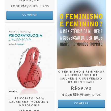
R$99,90
3
X DE
R$33,30
SEM JUROS
O FEMINISMO É FEMININO?
A INEXISTÊNCIA DA
MULHER E A SUBVERSÃO
DA IDENTIDADE
R$69,90
2
X DE
R$34,95
SEM JUROS
PSICOPATOLOGIA
LACANIANA. VOLUME 2:
NOSOLOGIA