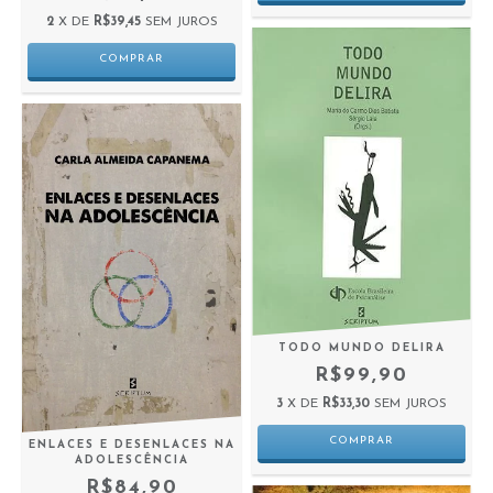
2
X DE
R$39,45
SEM JUROS
TODO MUNDO DELIRA
R$99,90
3
X DE
R$33,30
SEM JUROS
ENLACES E DESENLACES NA
ADOLESCÊNCIA
R$84,90