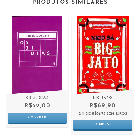
PRODUTOS SIMILARES
À
OS 31 DIAS
BIG JATO
R$52,00
R$69,90
2
X DE
R$34,95
SEM JUROS