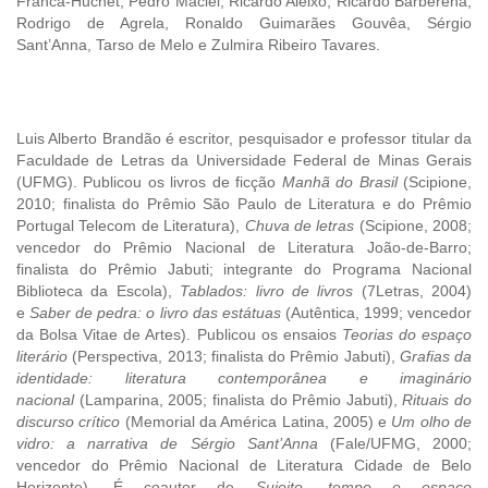
Franca-Huchet, Pedro Maciel, Ricardo Aleixo, Ricardo Barberena,
Rodrigo de Agrela, Ronaldo Guimarães Gouvêa, Sérgio
Sant’Anna, Tarso de Melo e Zulmira Ribeiro Tavares.
Luis Alberto Brandão é escritor, pesquisador e professor titular da
Faculdade de Letras da Universidade Federal de Minas Gerais
(UFMG). Publicou os livros de ficção
Manhã do Brasil
(Scipione,
2010; finalista do Prêmio São Paulo de Literatura e do Prêmio
Portugal Telecom de Literatura),
Chuva de letras
(Scipione, 2008;
vencedor do Prêmio Nacional de Literatura João-de-Barro;
finalista do Prêmio Jabuti; integrante do Programa Nacional
Biblioteca da Escola),
Tablados: livro de livros
(7Letras, 2004)
e
Saber de pedra: o livro das estátuas
(Autêntica, 1999; vencedor
da Bolsa Vitae de Artes). Publicou os ensaios
Teorias do espaço
literário
(Perspectiva, 2013; finalista do Prêmio Jabuti),
Grafias da
identidade: literatura contemporânea e imaginário
nacional
(Lamparina, 2005; finalista do Prêmio Jabuti),
Rituais do
discurso crítico
(Memorial da América Latina, 2005) e
Um olho de
vidro: a narrativa de Sérgio Sant’Anna
(Fale/UFMG, 2000;
vencedor do Prêmio Nacional de Literatura Cidade de Belo
Horizonte). É coautor de
Sujeito, tempo e espaço