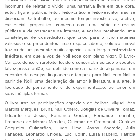
incomuns de relatar o vivido, uma narrativa livre em que obra,
autor, figura pública, leitor, leitor-crítico e leitor-escritor não se
dissociam. O trabalho, ao mesmo tempo investigativo, afetivo,
existencial, propositivo, começou com uma série de récitas
públicas e de postagens na internet, e acabou recebendo uma
constelação de
convidados
, que criou para o livro materiais
valiosos e surpreendentes. Esse espaço aberto, coletivo, móvel
traz ainda um presente muito especial: duas longas
entrevistas
inéditas
, em que a voz de Noll ecoa com pleno vigor. O Livro-
Canção, denso e rarefeito, lúcido e sensorial, inusitado e sedutor,
talvez possa, então, ser definido como a matriz de algo maior, um
encontro de desejos, linguagens e tempos: para Noll, com Noll, a
partir de Noll, uma declaração de amor à literatura e à arte, à
liberdade de pensamento e de experimentação, ao amor em
suas múltiplas formas.
O livro traz as participações especiais de
Adilson Miguel, Ana
Martins Marques, Bruna Kalil Othero, Douglas de Oliveira Tomaz,
Eduardo de Jesus, Fernanda Goulart, Fernando Tourinho,
Francisco de Morais Mendes, Guiomar de Grammont, Gustavo
Cerqueira Guimarães, Hugo Lima, Joana Andrade, Julia
Panadés, Leonardo Chioda, Luci Collin, Luísa Rabello, Patricia