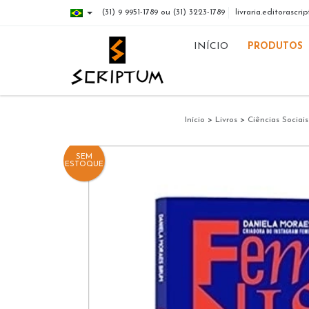
(31) 9 9951-1789 ou (31) 3223-1789
livraria.editorasc
INÍCIO
PRODUTOS
Início
>
Livros
>
Ciências Sociais
SEM
ESTOQUE