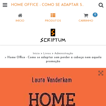
HOME OFFICE - COMO SE ADAPTAR SEM PERDER A CABEÇA NEM AQUELA PROMOÇÃO
0
INÍCIO
PRODUTOS
CARRINHO
Início
>
Livros
>
Administração
>
Home Office - Como se adaptar sem perder a cabeça nem aquela
promoção