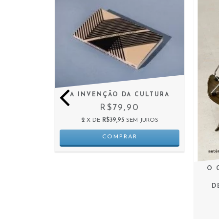
A INVENÇÃO DA CULTURA
R$79,90
2
X DE
R$39,95
SEM JUROS
MULHERES
O 
ININA NA
TICA
D
0
 JUROS