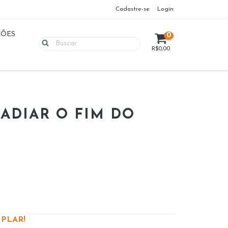
Cadastre-se
Login
ÇÕES
0
R$0,00
 ADIAR O FIM DO
PLAR!