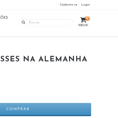
Cadastre-se
Login
ÇÕES
0
R$0,00
ASSES NA ALEMANHA