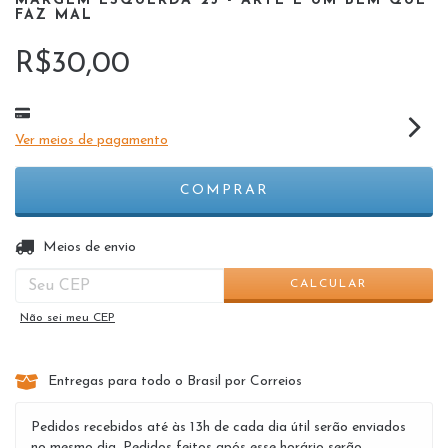
MARGEM ESQUERDA 25 - ARTE É UM BEM QUE
FAZ MAL
R$30,00
Ver meios de pagamento
ALTERAR CEP
Entregas para o CEP:
Meios de envio
CALCULAR
Não sei meu CEP
Entregas para todo o Brasil por Correios
Pedidos recebidos até às 13h de cada dia útil serão enviados
no mesmo dia. Pedidos feitos após esse horário serão