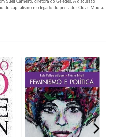
Sueli Carneiro, diretora do Geledés. A discussão 
o do capitalismo e o legado do pensador Clóvis Moura.
CULT