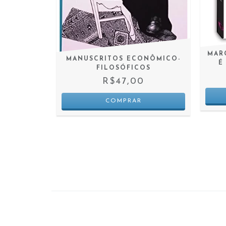
MAR
 ENSAIOS
MANUSCRITOS ECONÔMICO-
É
IA NA ERA
FILOSÓFICOS
ET
R$47,00
0
 JUROS