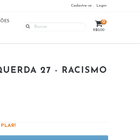
Cadastre-se
Login
ÇÕES
0
R$0,00
UERDA 27 - RACISMO
PLAR!