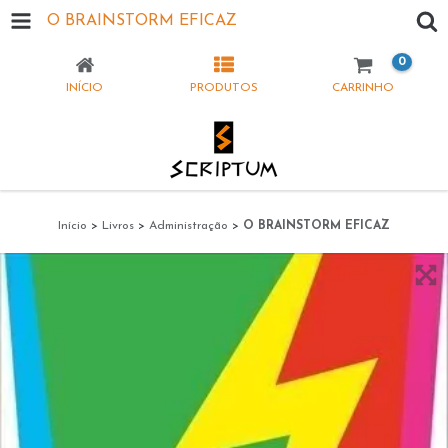
O BRAINSTORM EFICAZ
0
INÍCIO
PRODUTOS
CARRINHO
Início
>
Livros
>
Administração
>
O BRAINSTORM EFICAZ