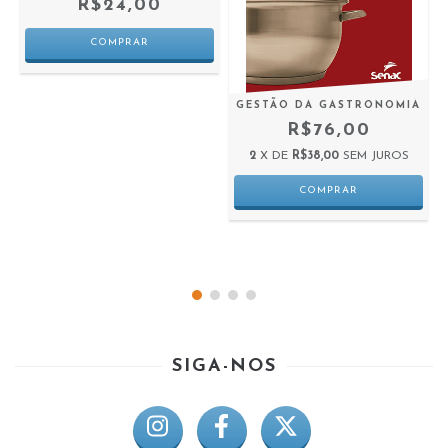
R$24,00
A
GESTÃO DA GASTRONOMIA
R$76,00
2
X DE
R$38,00
SEM JUROS
SIGA-NOS