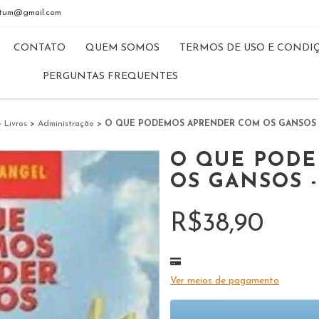
riptum@gmail.com
CONTATO
QUEM SOMOS
TERMOS DE USO E CONDI
PERGUNTAS FREQUENTES
>
Livros
>
Administração
>
O QUE PODEMOS APRENDER COM OS GANSOS - 
O QUE POD
OS GANSOS -
R$38,90
Ver meios de pagamento