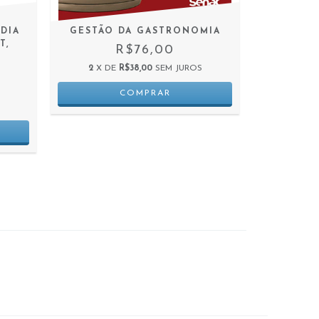
ÍDIA
GESTÃO DA GASTRONOMIA
EN
T,
I
R$76,00
2
X DE
R$38,00
SEM JUROS