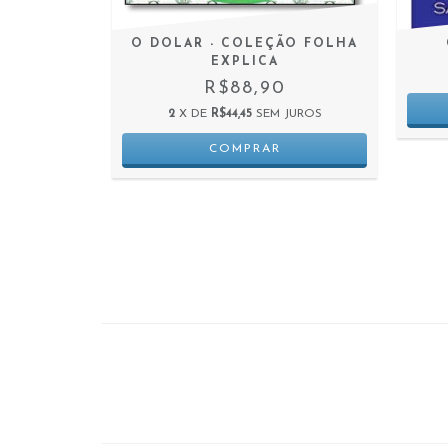
COMO SE
O DOLAR - COLEÇÃO FOLHA
RDER A
EXPLICA
QUELA
R$88,90
O
2
X DE
R$44,45
SEM JUROS
0