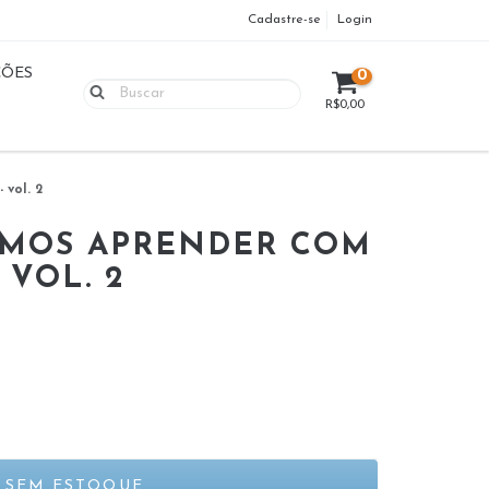
Cadastre-se
Login
ÇÕES
0
R$0,00
vol. 2
EMOS APRENDER COM
 VOL. 2