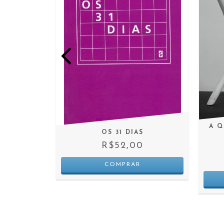
A Q
INVENTA
OS 31 DIAS
0
R$52,00
 JUROS