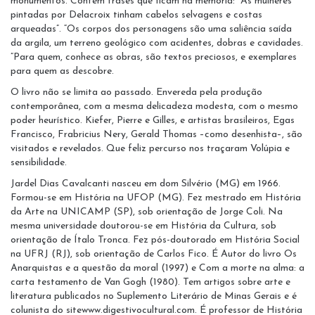
monumentos. Contêm frases que ficam na memória: “As mulheres
pintadas por Delacroix tinham cabelos selvagens e costas
arqueadas”. “Os corpos dos personagens são uma saliência saída
da argila, um terreno geológico com acidentes, dobras e cavidades.
”Para quem, conhece as obras, são textos preciosos, e exemplares
para quem as descobre.
O livro não se limita ao passado. Envereda pela produção
contemporânea, com a mesma delicadeza modesta, com o mesmo
poder heurístico. Kiefer, Pierre e Gilles, e artistas brasileiros, Egas
Francisco, Frabricius Nery, Gerald Thomas –como desenhista–, são
visitados e revelados. Que feliz percurso nos traçaram Volúpia e
sensibilidade.
Jardel Dias Cavalcanti nasceu em dom Silvério (MG) em 1966.
Formou-se em História na UFOP (MG). Fez mestrado em História
da Arte na UNICAMP (SP), sob orientação de Jorge Coli. Na
mesma universidade doutorou-se em História da Cultura, sob
orientação de Ítalo Tronca. Fez pós-doutorado em História Social
na UFRJ (RJ), sob orientação de Carlos Fico. É Autor do livro Os
Anarquistas e a questão da moral (1997) e Com a morte na alma: a
carta testamento de Van Gogh (1980). Tem artigos sobre arte e
literatura publicados no Suplemento Literário de Minas Gerais e é
colunista do sitewww.digestivocultural.com. É professor de História