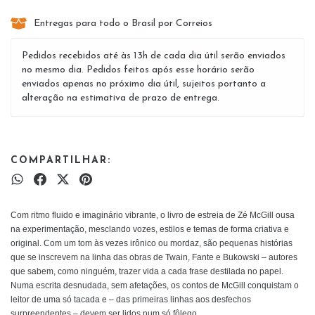
Entregas para todo o Brasil por Correios
Pedidos recebidos até às 13h de cada dia útil serão enviados
no mesmo dia. Pedidos feitos após esse horário serão
enviados apenas no próximo dia útil, sujeitos portanto a
alteração na estimativa de prazo de entrega.
COMPARTILHAR:
Com ritmo fluido e imaginário vibrante, o livro de estreia de Zé McGill ousa
na experimentação, mesclando vozes, estilos e temas de forma criativa e
original. Com um tom às vezes irônico ou mordaz, são pequenas histórias
que se inscrevem na linha das obras de Twain, Fante e Bukowski – autores
que sabem, como ninguém, trazer vida a cada frase destilada no papel.
Numa escrita desnudada, sem afetações, os contos de McGill conquistam o
leitor de uma só tacada e – das primeiras linhas aos desfechos
surpreendentes – devem ser lidos num só fôlego.