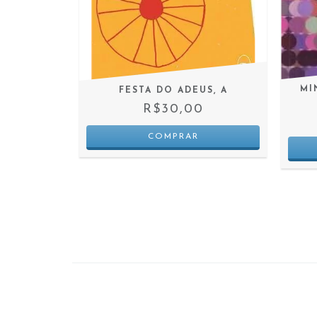
MI
MAE
FESTA DO ADEUS, A
0
R$30,00