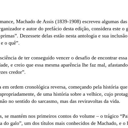
ance, Machado de Assis (1839-1908) escreveu algumas das mai
organizador e autor do prefácio desta edição, considera este 
primas”. Dezessete delas estão nesta antologia e sua inclusão
 e o quê”.
sciência de ter conseguido vencer o desafio de encontrar ess
idade, e creio que essa mesma aparência lhe faz mal, afastando
ezes credor”.
 em ordem cronológica reversa, começando pela história que lh
 apropriadamente, de uma história sobre a velhice, cujo prot
não no sentido do sarcasmo, mas das reviravoltas da vida.
es, se mantém nos primeiros contos do volume – o trágico “P
 do galo”, um dos títulos mais conhecidos de Machado, e o 