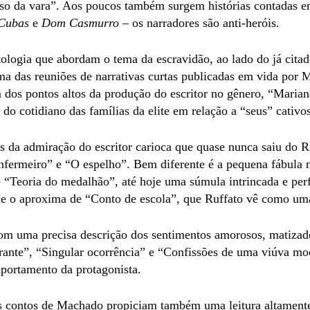
so da vara”. Aos poucos também surgem histórias contadas e
 Cubas
e
Dom Casmurro
– os narradores são anti-heróis.
tologia que abordam o tema da escravidão, ao lado do já cita
ma das reuniões de narrativas curtas publicadas em vida por
os pontos altos da produção do escritor no gênero, “Mariana
 do cotidiano das famílias da elite em relação a “seus” cativos
ios da admiração do escritor carioca que quase nunca saiu do 
enfermeiro” e “O espelho”. Bem diferente é a pequena fábula 
é “Teoria do medalhão”, até hoje uma súmula intrincada e perf
ue o aproxima de “Conto de escola”, que Ruffato vê como um
om uma precisa descrição dos sentimentos amorosos, matizados
ante”, “Singular ocorrência” e “Confissões de uma viúva moça
portamento da protagonista.
s contos de Machado propiciam também uma leitura altamente 