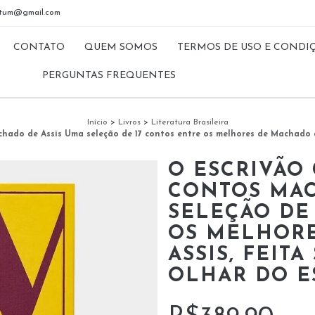
riptum@gmail.com
CONTATO
QUEM SOMOS
TERMOS DE USO E CONDI
PERGUNTAS FREQUENTES
Início
>
Livros
>
Literatura Brasileira
hado de Assis Uma seleção de 17 contos entre os melhores de Machado de 
O ESCRIVÃO
CONTOS MAC
SELEÇÃO DE
OS MELHORE
ASSIS, FEIT
OLHAR DO E