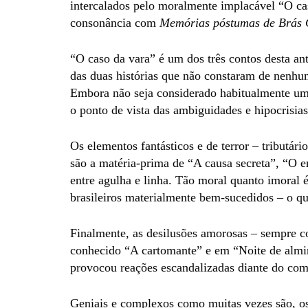
intercalados pelo moralmente implacável “O ca
consonância com
Memórias póstumas de Brás
“O caso da vara” é um dos três contos desta an
das duas histórias que não constaram de nenhu
Embora não seja considerado habitualmente um d
o ponto de vista das ambiguidades e hipocrisias
Os elementos fantásticos e de terror – tributár
são a matéria-prima de “A causa secreta”, “O 
entre agulha e linha. Tão moral quanto imoral 
brasileiros materialmente bem-sucedidos – o q
Finalmente, as desilusões amorosas – sempre c
conhecido “A cartomante” e em “Noite de almir
provocou reações escandalizadas diante do com
Geniais e complexos como muitas vezes são, o