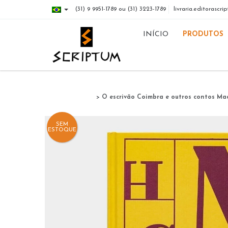
(31) 9 9951-1789 ou (31) 3223-1789
livraria.editorasc
INÍCIO
PRODUTOS
>
O escrivão Coimbra e outros contos Mac
SEM
ESTOQUE