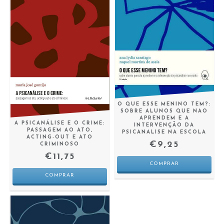
O QUE ESSE MENINO TEM?:
SOBRE ALUNOS QUE NAO
APRENDEM E A
A PSICANÁLISE E O CRIME:
INTERVENÇÃO DA
PASSAGEM AO ATO,
PSICANALISE NA ESCOLA
ACTING-OUT E ATO
€9,25
CRIMINOSO
€11,75