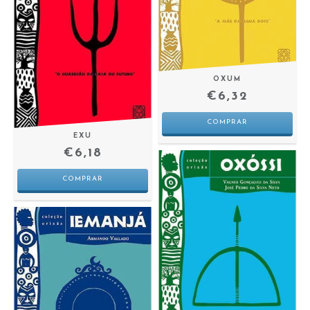
OXUM
€6,32
EXU
€6,18